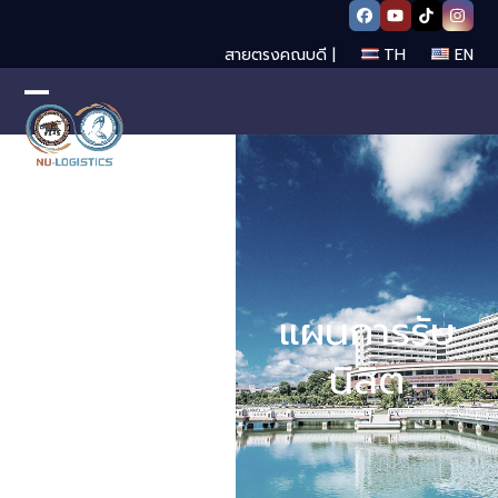
Skip
Facebook
YouTube
Tiktok
Insta
to
สายตรงคณบดี |
TH
EN
content
Open
Close
mobile
mobile
menu
menu
แผนการรับ
นิสิต