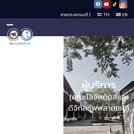
Skip
Facebook
YouTube
Tiktok
Insta
to
สายตรงคณบดี |
TH
EN
content
Open
Close
mobile
mobile
menu
menu
ผู้บริหาร
(คณะโลจิสติกส์และ
ดิจิทัลซัพพลายเชน)