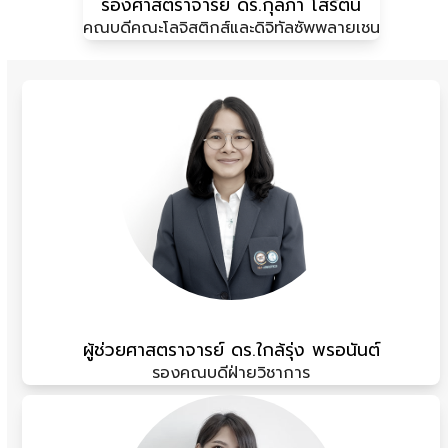
รองศาสตราจารย์ ดร.กุลภา โสรัตน์
คณบดีคณะโลจิสติกส์และดิจิทัลซัพพลายเชน
ผู้ช่วยศาสตราจารย์ ดร.ใกล้รุ่ง พรอนันต์
รองคณบดีฝ่ายวิชาการ