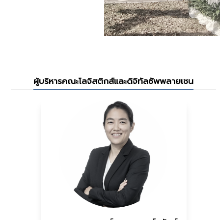
ผู้บริหารคณะโลจิสติกส์และดิจิทัลซัพพลายเชน